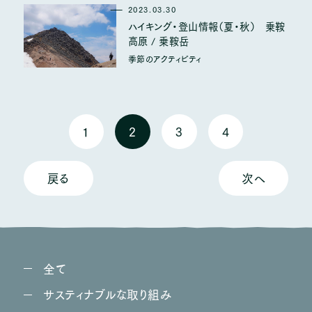
2023.03.30
ハイキング・登山情報（夏・秋） 乗鞍
GiFT NORiKURA
高原 / 乗鞍岳
お山の恵みを味わえるcafe
季節のアクティビティ
のりくら自然保育 木のこ
1
2
3
4
宿泊者向け託児予約
戻る
次へ
全て
乗鞍高原 温泉の宿
サスティナブルな取り組み
© Raicho
Privacy Policy.