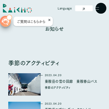
ja
Language
Men
ご質問はこちらから
ホーム
お知らせ
Raichoについて
過ごし方
季節のアクティビティ
部屋
食事
2023.04.20
乗鞍岳の雪の回廊 乗鞍春山バス
温泉
季節のアクティビティ
設備
2023.04.20