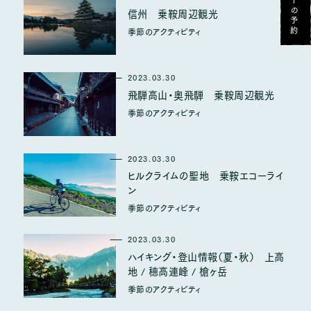
ツアーの予約
信州 乗鞍周辺観光
春夏秋冬、心震える感動が待っています
季節のアクティビティ
乗鞍のアクティビティ
2023.03.30
スノーシュー＆E-BIKEで遊ぶ 上高地・乗
飛騨高山・奥飛騨 乗鞍周辺観光
鞍高原
季節のアクティビティ
スノーシューツアー＆E-BIKEツア
ー
2023.03.30
ヒルクライムの聖地 乗鞍エコーライ
Recruitment
ン
採用情報
季節のアクティビティ
2023.03.30
ハイキング・登山情報（夏・秋） 上高
長期滞在のための特別プラン
地 / 穂高連峰 / 槍ヶ岳
長期滞在プラン（4泊以上）
季節のアクティビティ