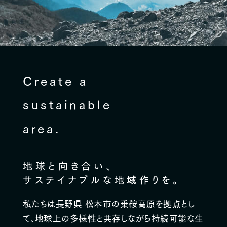
春夏秋冬、心震える感動が待っています
乗鞍のアクティビティ
スノーシュー＆E-BIKEで遊ぶ 上高地・乗
鞍高原
Create a
スノーシューツアー＆E-BIKEツア
sustainable
ー
area.
Recruitment
採用情報
地球と向き合い、
サステイナブルな地域作りを。
長期滞在のための特別プラン
私たちは長野県 松本市の乗鞍高原を拠点とし
長期滞在プラン（4泊以上）
て、
地球上の多様性と共存しながら持続可能な生