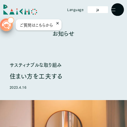
ja
Language
Men
ご質問はこちらから
ホーム
お知らせ
Raichoについて
過ごし方
サスティナブルな取り組み
部屋
住まい方を工夫する
食事
2023.4.16
温泉
設備