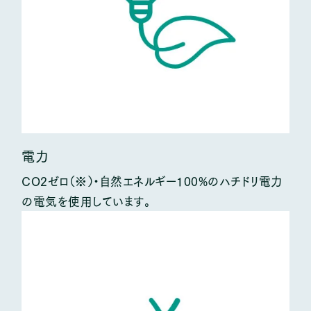
春夏秋冬、心震える感動が待っています
乗鞍のアクティビティ
スノーシュー＆E-BIKEで遊ぶ 上高地・乗
鞍高原
スノーシューツアー＆E-BIKEツア
ー
電力
CO2ゼロ（※）・自然エネルギー100%のハチドリ電力
Recruitment
の電気を使用しています。
採用情報
長期滞在のための特別プラン
長期滞在プラン（4泊以上）