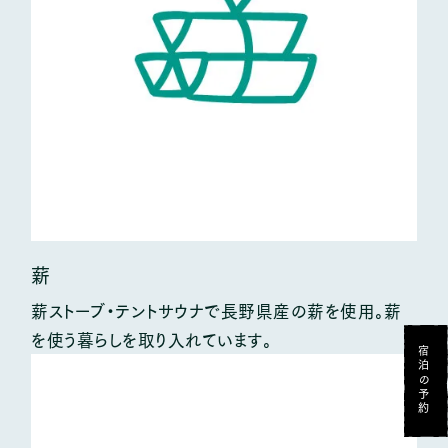
GiFT NORiKURA
お山の恵みを味わえるcafe
のりくら自然保育 木のこ
宿泊者向け託児予約
薪
薪ストーブ・テントサウナで長野県産の薪を使用。薪
を使う暮らしを取り入れています。
宿泊の予約
乗鞍高原 温泉の宿
© Raicho
Privacy Policy.